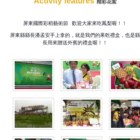
Activity features
精彩花絮
屏東國際彩稻藝術節
歡迎大家來吃鳳梨喔！！
屏東縣縣長潘孟安手上拿的，
就是我們的果乾禮盒，
也是縣
長用來贈送外賓的禮盒喔！！