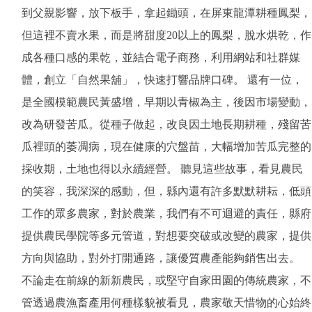
到父親影響，放下板手，拿起鋤頭，在屏東龍潭耕種鳳梨，
但這裡不賣水果，而是將甜度20以上的鳳梨，脫水烘乾，作
成各種口感的果乾，並結合電子商務，利用網站和社群媒
體，創立「自然果舖」，快速打響品牌口碑。 還有一位，
是全國模範農民黃盛增，早期以青椒為主，後因市場變動，
改為研發苦瓜。從種子做起，改良因土地長期耕種，殘留苦
瓜裡頭的萎凋病，現在健康的穴盤苗，大幅增加苦瓜完整的
採收期，土地也得以永續經營。 聽見這些故事，看見農民
的笑容，我深深的感動，但，縣內還有許多默默耕耘，低頭
工作的眾多農家，對於農業，我們有不可迴避的責任，縣府
提供農民學院等多元管道，對想要突破或改變的農家，提供
方向與協助，對外打開通路，讓優質農產能夠銷售出去。
不論走在前線的新新農民，或堅守自家田園的傳統農家，不
管透過農漁畜產用何種樣貌被看見，農家敬天惜物的心始終