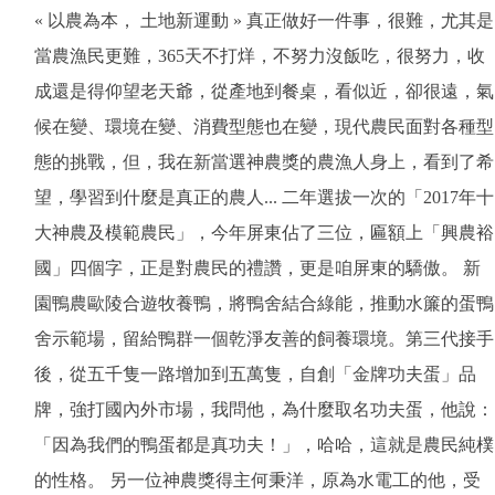
« 以農為本， 土地新運動 » 真正做好一件事，很難，尤其是
當農漁民更難，365天不打烊，不努力沒飯吃，很努力，收
成還是得仰望老天爺，從產地到餐桌，看似近，卻很遠，氣
候在變、環境在變、消費型態也在變，現代農民面對各種型
態的挑戰，但，我在新當選神農獎的農漁人身上，看到了希
望，學習到什麼是真正的農人... 二年選拔一次的「2017年十
大神農及模範農民」，今年屏東佔了三位，匾額上「興農裕
國」四個字，正是對農民的禮讚，更是咱屏東的驕傲。 新
園鴨農歐陵合遊牧養鴨，將鴨舍結合綠能，推動水簾的蛋鴨
舍示範場，留給鴨群一個乾淨友善的飼養環境。第三代接手
後，從五千隻一路增加到五萬隻，自創「金牌功夫蛋」品
牌，強打國內外市場，我問他，為什麼取名功夫蛋，他說：
「因為我們的鴨蛋都是真功夫！」，哈哈，這就是農民純樸
的性格。 另一位神農獎得主何秉洋，原為水電工的他，受