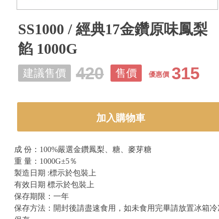
SS1000 / 經典17金鑽原味鳳梨
餡 1000G
420
315
建議售價
售價
優惠價
加入購物車
成 份：100%嚴選金鑽鳳梨、糖、麥芽糖
重 量：1000G±5％
製造日期 :標示於包裝上
有效日期 標示於包裝上
保存期限：一年
保存方法：開封後請盡速食用，如未食用完畢請放置冰箱冷