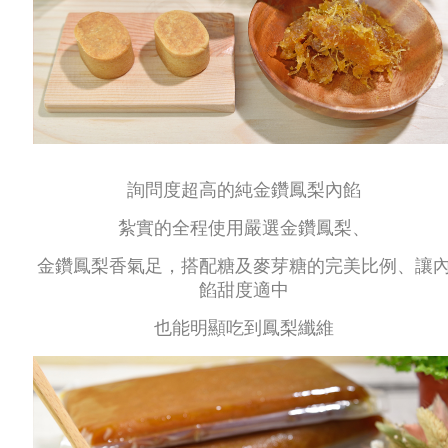
詢問度超高的純金鑽鳳梨內餡
紮實的全程使用嚴選金鑽鳳梨、
金鑽鳳梨香氣足，搭配糖及麥芽糖的完美比例、讓
餡甜度適中
也能明顯吃到鳳梨纖維