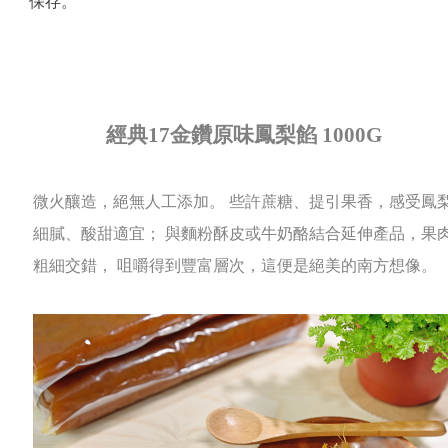
保存。
經典17金鑽原味鳳梨餡 1000G
微火釀造，絕無人工添加。 些許蔗糖、提引果香，感受鳳
細膩、酸甜適宜； 與麵粉酥皮或牛奶酪結合延伸產品，果
粗細交錯， 咀嚼得到豐富層次，這便是絕美的南方想像。